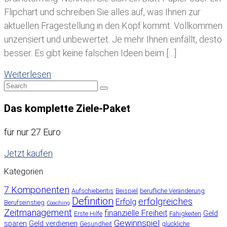
Flipchart und schreiben Sie alles auf, was Ihnen zur
aktuellen Fragestellung in den Kopf kommt. Vollkommen
unzensiert und unbewertet. Je mehr Ihnen einfällt, desto
besser. Es gibt keine falschen Ideen beim […]
Weiterlesen
Das komplette Ziele-Paket
für nur 27 Euro
Jetzt kaufen
Kategorien
7 Komponenten
Aufschieberitis
Beispiel
berufliche Veränderung
Definition
erfolgreiches
Erfolg
Berufseinstieg
Coaching
Zeitmanagement
finanzielle Freiheit
Geld
Erste Hilfe
Fähigkeiten
Gewinnspiel
sparen
Geld verdienen
Gesundheit
glückliche