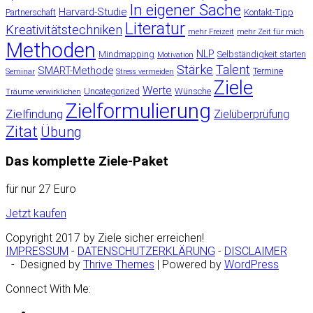
In eigener Sache
Harvard-Studie
Partnerschaft
Kontakt-Tipp
Literatur
Kreativitätstechniken
mehr Freizeit
mehr Zeit für mich
Methoden
NLP
Mindmapping
Selbständigkeit starten
Motivation
Stärke
Talent
SMART-Methode
Termine
Seminar
Stress vermeiden
Ziele
Werte
Uncategorized
Wünsche
Träume verwirklichen
Zielformulierung
Zielfindung
Zielüberprüfung
Zitat
Übung
Das komplette Ziele-Paket
für nur 27 Euro
Jetzt kaufen
Copyright 2017 by Ziele sicher erreichen!
IMPRESSUM
-
DATENSCHUTZERKLÄRUNG
-
DISCLAIMER
- Designed by
Thrive Themes
| Powered by
WordPress
Connect With Me: