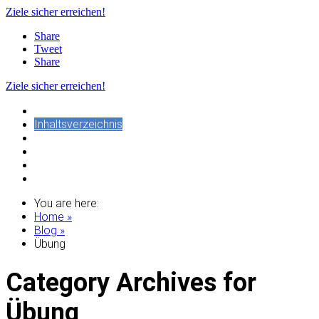
Ziele sicher erreichen!
Share
Tweet
Share
Ziele sicher erreichen!
HOME
Inhaltsverzeichnis
Blog
Download-Bereich
Login
Impressum
You are here:
Home »
Blog »
Übung
Category Archives for
Übung