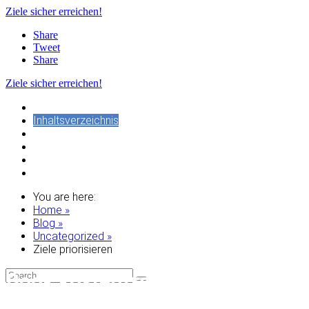
Ziele sicher erreichen!
Share
Tweet
Share
Ziele sicher erreichen!
HOME
Inhaltsverzeichnis
Blog
Download-Bereich
Login
Impressum
You are here:
Home »
Blog »
Uncategorized »
Ziele priorisieren
eBook kostenfrei