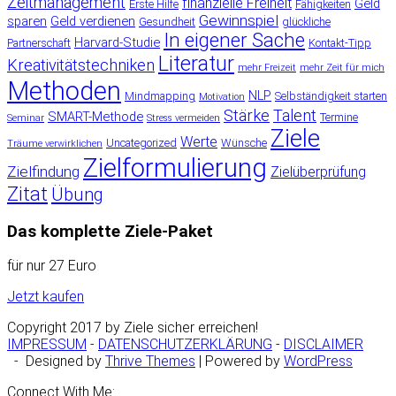
Zeitmanagement
finanzielle Freiheit
Geld
Erste Hilfe
Fähigkeiten
Gewinnspiel
sparen
Geld verdienen
Gesundheit
glückliche
In eigener Sache
Harvard-Studie
Partnerschaft
Kontakt-Tipp
Literatur
Kreativitätstechniken
mehr Freizeit
mehr Zeit für mich
Methoden
NLP
Mindmapping
Selbständigkeit starten
Motivation
Stärke
Talent
SMART-Methode
Termine
Seminar
Stress vermeiden
Ziele
Werte
Uncategorized
Wünsche
Träume verwirklichen
Zielformulierung
Zielfindung
Zielüberprüfung
Zitat
Übung
Das komplette Ziele-Paket
für nur 27 Euro
Jetzt kaufen
Copyright 2017 by Ziele sicher erreichen!
IMPRESSUM
-
DATENSCHUTZERKLÄRUNG
-
DISCLAIMER
- Designed by
Thrive Themes
| Powered by
WordPress
Connect With Me: